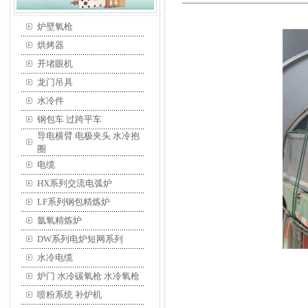
炉壁氧枪
烘烤器
开堵眼机
龙门吊具
水冷件
钢包车 过跨平车
导电横臂 电极夹头 水冷抱
圈
电缆
HX系列交流电弧炉
LF系列钢包精炼炉
氩氧精炼炉
DW系列电炉短网系列
水冷电缆
炉门 水冷碳氧枪 水冷氧枪
喷粉系统 补炉机